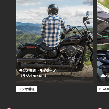
ラジオ番組『ライダーズ』
（ラジオNIKKEI）
Bik
ラジオ番組
Bike