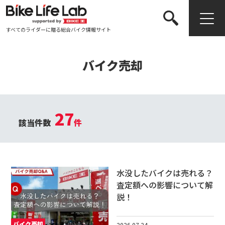
すべてのライダーに贈る総合バイク情報サイト
検索する
バイク売却
27
該当件数
件
水没したバイクは売れる？
査定額への影響について解
説！
バイク売却
2026.07.24