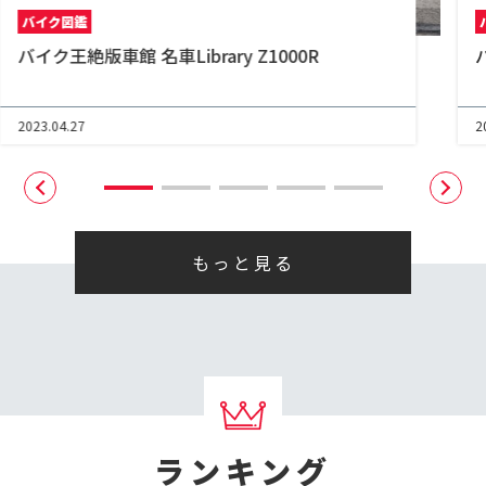
バイク図鑑
バイク王絶版車館 名車Library Z1000R
2023.04.27
2
もっと見る
ランキング