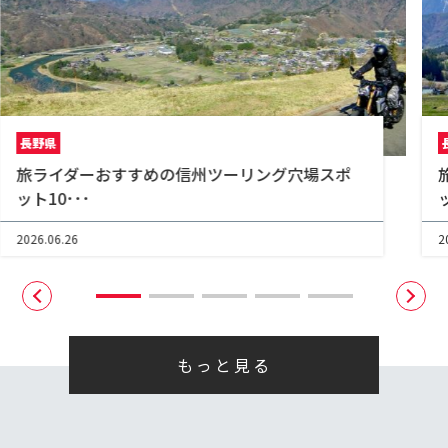
長野県
旅ライダーおすすめの信州ツーリング穴場スポ
ット10･･･
2026.06.26
2
もっと見る