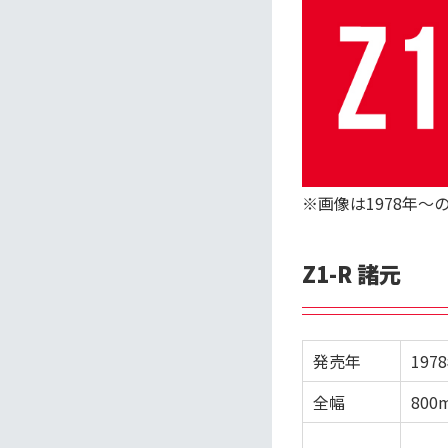
※画像は1978年～
Z1-R 諸元
発売年
197
全幅
800