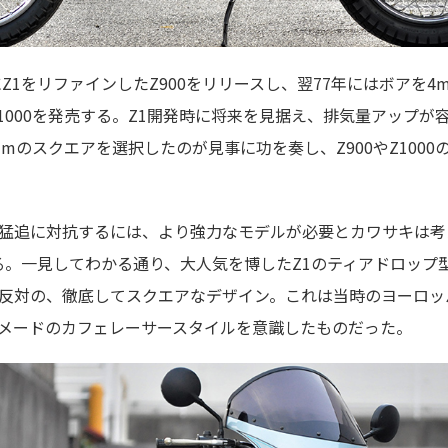
にZ1をリファインしたZ900をリリースし、翌77年にはボアを
たZ1000を発売する。Z1開発時に将来を見据え、排気量アップ
mmのスクエアを選択したのが見事に功を奏し、Z900やZ100
猛追に対抗するには、より強力なモデルが必要とカワサキは考
である。一見してわかる通り、大人気を博したZ1のティアドロッ
反対の、徹底してスクエアなデザイン。これは当時のヨーロッ
メードのカフェレーサースタイルを意識したものだった。