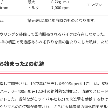
 /
最大
8.7kg·m /
エンジン
0rpm
トルク
7,000 rpm
cc
諸元表は1984年当時のものとなります。
カウリングを装備して国内販売されるバイクは存在しなかった
1-Rの端正で高級感あふれる作りを目の当たりにした私は、た
4から始まったZの軌跡
指して開発され、1972年に発売した900Super4［Z1］は、
オーバー、0－400m加速12.0秒の絶対的な性能と、流麗でスピ
ットした。当然ながらライバル社もZ1の快進撃を傍観するわけ
50やヤマハのGX750が発売され、さらに大排気量の海外用モデ