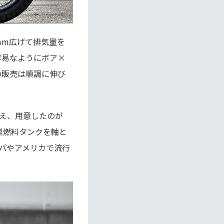
4mm広げて排気量を
が容易なようにボア×
0の販売は順調に伸び
え、用意したのが
プ型燃料タンクを軸と
パやアメリカで流行