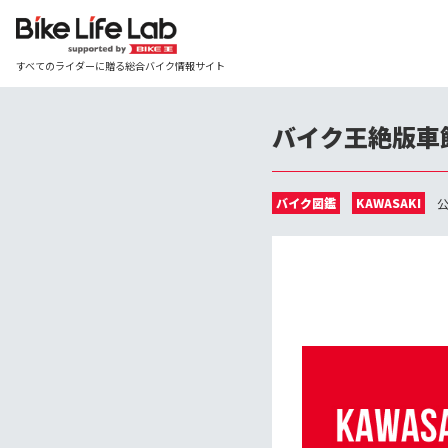
すべてのライダーに贈る総合バイク情報サイト
バイク王絶版車館 名
バイク図鑑
KAWASAKI
公