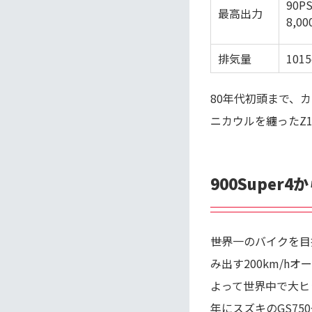
90PS
最高出力
8,00
排気量
1015
80年代初頭まで、
ニカウルを纏ったZ
900Super
――世界一のバイクを目
み出す200km/h
よって世界中で大ヒ
年にスズキのGS7