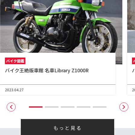
バイク図鑑
バイク王絶版車館 名車Library Z1000R
2023.04.27
2
もっと見る