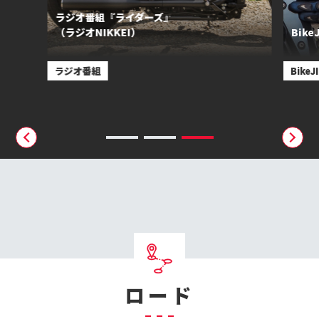
ラジオ番組『ライダーズ』
（ラジオNIKKEI）
Bik
ラジオ番組
Bike
ロード