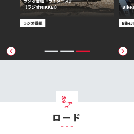
ラジオ番組『ライダーズ』
（ラジオNIKKEI）
Bik
ラジオ番組
Bike
ロード