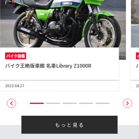
バイク図鑑
バイク王絶版車館 名車Library Z1000R
2023.04.27
2
もっと見る