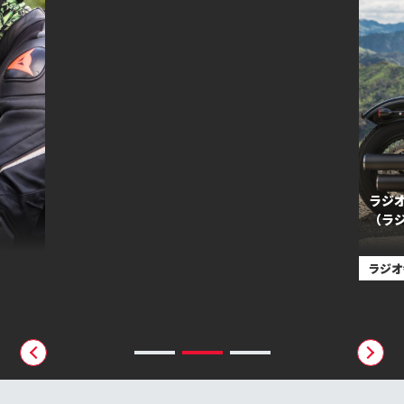
ラジオ番組『ライダーズ』
（ラジオNIKKEI）
Bik
ラジオ番組
Bike