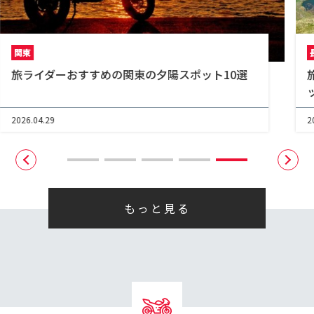
長野県
旅ライダーおすすめの信州ツーリング穴場スポ
ット10･･･
2026.06.26
2
もっと見る