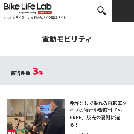
すべてのライダーに贈る総合バイク情報サイト
検索する
電動モビリティ
3
該当件数
件
免許なしで乗れる自転車タ
イプの特定小型原付「e-
FREE」販売の裏側に迫
る！
取材
2024.02.13