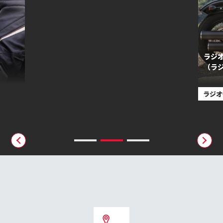
ラジオ番組『ライダーズ』
（ラジオNIKKEI）
Bik
ラジオ番組
Bike