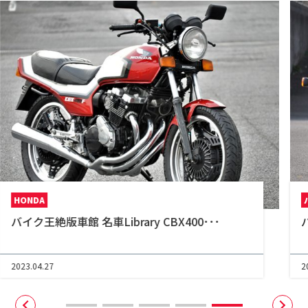
バイク図鑑
バイク王絶版車館 名車Library Z1000R
2023.04.27
2