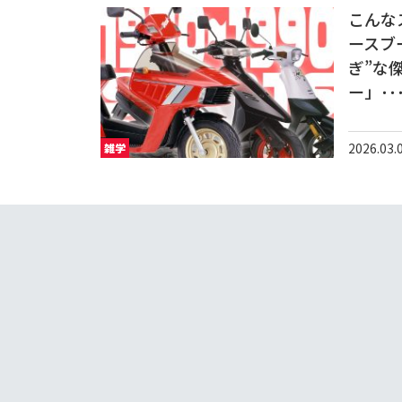
こんな
ースブ
ぎ”な
ー」･･
2026.03.
雑学