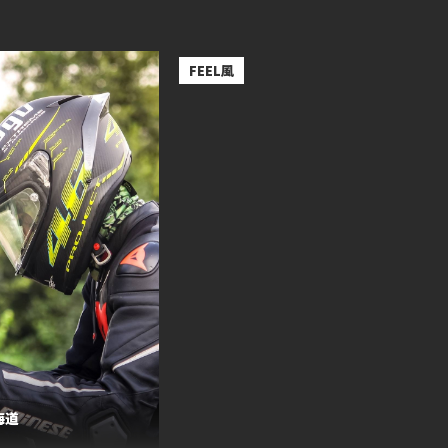
～乗るのたの士（つるの剛士）のファン
イド 「FEEL風」～
FEEL風
海道