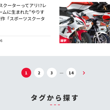
スクーターってアリ!?レ
ームに生まれた“やりす
傑作「スポーツスクータ
･
06
雑学
1
2
3
…
14
タグから探す