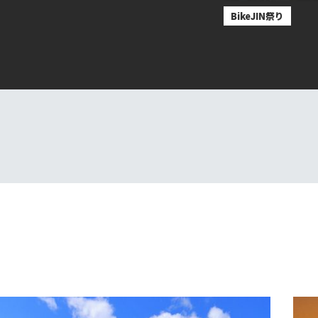
BikeJIN祭り