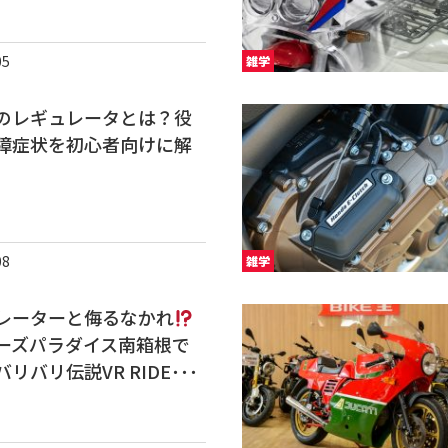
05
雑学
のレギュレータとは？役
障症状を初心者向けに解
08
雑学
レーターと侮るなかれ
ーズパラダイス南箱根で
リバリ伝説VR RIDE･･･