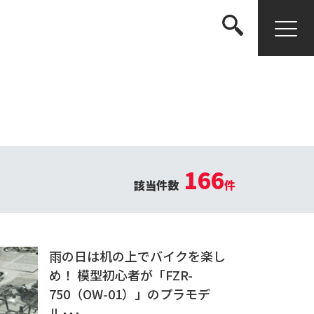
検索する
166
該当件数
件
雨の日は机の上でバイクを楽し
め！ 模型初心者が「FZR-
750（OW-01）」のプラモデ
ル･･･