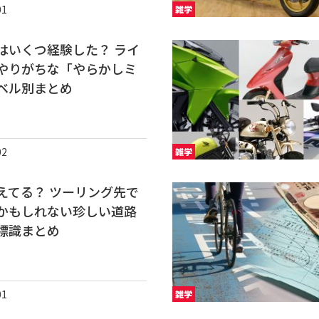
01
雑学
はいくつ経験した？ ライ
やりがちな「やらかしミ
ベル別まとめ
02
雑学
えてる？ ツーリング先で
かもしれない珍しい道路
標識まとめ
01
雑学