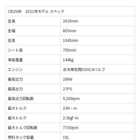
CB250R 2022年モデル スペック
全長
2020mm
全幅
805mm
全高
1045mm
シート高
795mm
車両重量
144kg
エンジン
水冷単気筒DOHC4バルブ
最高出力
20kW
最高出力
27PS
最高出力回転数
9,500rpm
最大トルク
23N・m
最大トルク
2.3kgf･m
最大トルク回転数
7750rpm
燃料タンク容量
10L