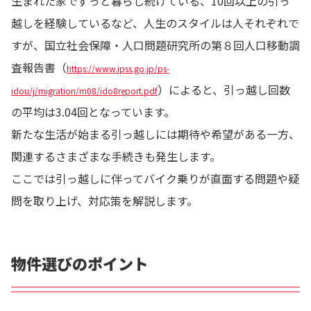
生まれた家でずっと暮らし続けている、10回以上の引っ
越しを経験しているなど、人生のスタイルは人それぞれで
すが、国立社会保障・人口問題研究所の第８回人口移動調
査報告書（
https://www.ipss.go.jp/ps-
）によると、引っ越し回数
idou/j/migration/m08/ido8report.pdf
の平均は3.04回となっています。
新たな生活が始まる引っ越しには期待や希望がある一方、
関連するさまざまな手続きも発生します。
ここでは引っ越しに伴ってバイク乗りが直面する問題や疑
問を取り上げ、対応策を解説します。
物件選びのポイント