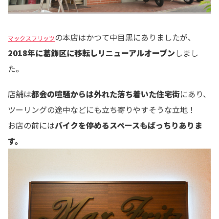
の本店はかつて中目黒にありましたが、
マックスフリッツ
2018年に葛飾区に移転しリニューアルオープン
しまし
た。
店舗は
都会の喧騒からは外れた落ち着いた住宅街
にあり、
ツーリングの途中などにも立ち寄りやすそうな立地！
お店の前には
バイクを停めるスペースもばっちりありま
す。