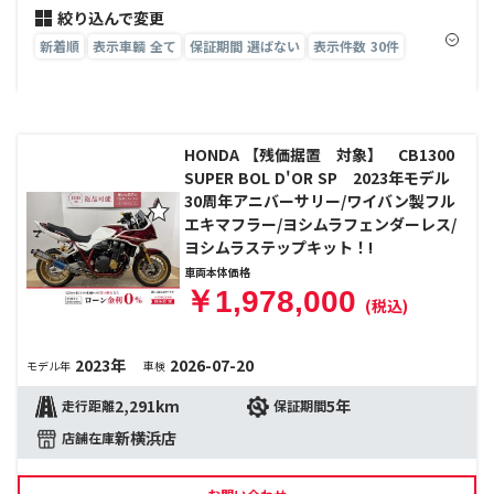
絞り込んで変更
新着順
表示車輌 全て
保証期間 選ばない
表示件数 30件
HONDA 【残価据置 対象】 CB1300
SUPER BOL D'OR SP 2023年モデル
30周年アニバーサリー/ワイバン製フル
エキマフラー/ヨシムラフェンダーレス/
ヨシムラステップキット！!
車両本体価格
￥1,978,000
(税込)
2023年
2026-07-20
モデル年
車検
2,291km
5年
走行距離
保証期間
新横浜店
店舗在庫