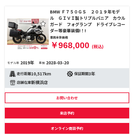
BMW Ｆ７５０ＧＳ ２０１９年モデ
ル ＧＩＶＩ製トリプルパニア カウル
ガード フォグランプ ドライブレコー
ダー等豪華装備!！!
車両本体価格
￥968,000
(税込)
2019年
2028-03-20
モデル年
車検
10,517km
3年
走行距離
保証期間
新横浜店
店舗在庫
お問い合わせ
来店予約
オンライン商談予約