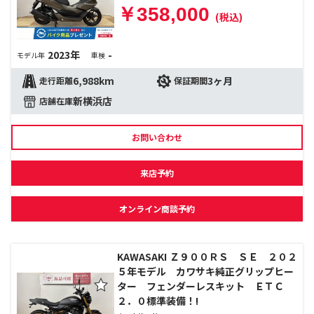
￥358,000
(税込)
2023年
-
モデル年
車検
6,988km
3ヶ月
走行距離
保証期間
新横浜店
店舗在庫
お問い合わせ
来店予約
オンライン商談予約
KAWASAKI Ｚ９００ＲＳ ＳＥ ２０２
５年モデル カワサキ純正グリップヒー
ター フェンダーレスキット ＥＴＣ
２．０標準装備！!