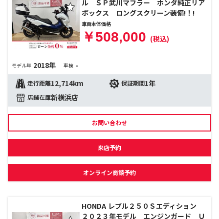
ル ＳＰ武川マフラー ホンダ純正リア
ボックス ロングスクリーン装備!！!
車両本体価格
￥508,000
(税込)
2018年
-
モデル年
車検
12,714km
1年
走行距離
保証期間
新横浜店
店舗在庫
お問い合わせ
来店予約
オンライン商談予約
HONDA レブル２５０Ｓエディション
２０２３年モデル エンジンガード Ｕ