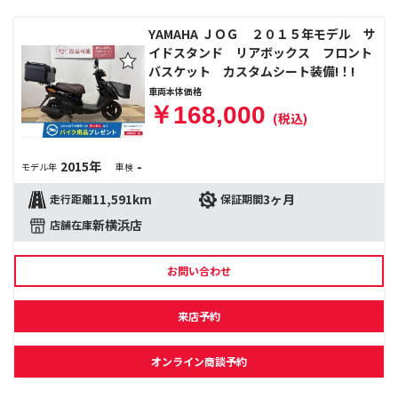
YAMAHA ＪＯＧ ２０１５年モデル サ
イドスタンド リアボックス フロント
バスケット カスタムシート装備!！!
車両本体価格
￥168,000
(税込)
2015年
-
モデル年
車検
11,591km
3ヶ月
走行距離
保証期間
新横浜店
店舗在庫
お問い合わせ
来店予約
オンライン商談予約