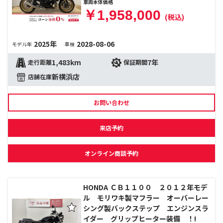
車両本体価格
￥1,958,000
(税込)
2025年
2028-08-06
モデル年
車検
1,483km
7年
走行距離
保証期間
新横浜店
店舗在庫
お問い合わせ
来店予約
オンライン商談予約
HONDA ＣＢ１１００ ２０１２年モデ
ル モリワキ製マフラー オーバーレー
シング製バックステップ エンジンスラ
イダー グリップヒーター装備 ！!