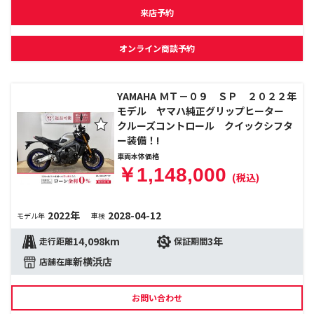
来店予約
オンライン商談予約
YAMAHA ＭＴ－０９ ＳＰ ２０２２年
モデル ヤマハ純正グリップヒーター
クルーズコントロール クイックシフタ
ー装備！!
車両本体価格
￥1,148,000
(税込)
2022年
2028-04-12
モデル年
車検
14,098km
3年
走行距離
保証期間
新横浜店
店舗在庫
お問い合わせ