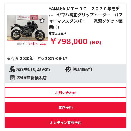
YAMAHA ＭＴ－０７ ２０２０年モデ
ル ヤマハ純正グリップヒーター パフ
ォーマンスダンパー 電源ソケット装
備!！!
車両本体価格
￥798,000
(税込)
2020年
2027-09-17
モデル年
車検
10,239km
3年
走行距離
保証期間
新横浜店
店舗在庫
お問い合わせ
来店予約
オンライン商談予約