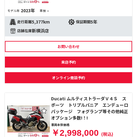
2023年
-
モデル年
車検
5,377km
5年
走行距離
保証期間
新横浜店
店舗在庫
お問い合わせ
来店予約
オンライン商談予約
Ducati ムルティストラーダＶ４Ｓ ス
ポーツ トリプルパニア エンデューロ
パッケージ フォグランプ等その他純正
オプション多数!！!
車両本体価格
￥2,998,000
(税込)