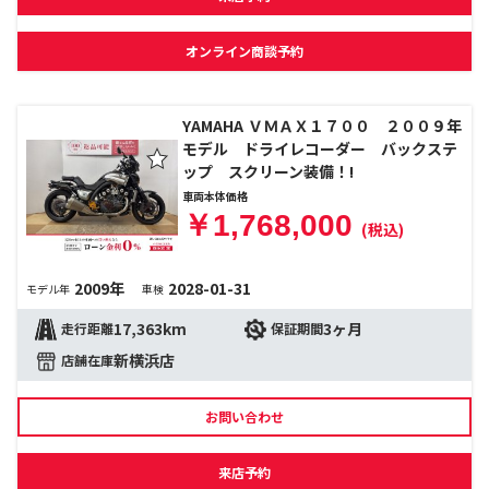
オンライン商談予約
YAMAHA ＶＭＡＸ１７００ ２００９年
モデル ドライレコーダー バックステ
ップ スクリーン装備！!
車両本体価格
￥1,768,000
(税込)
2009年
2028-01-31
モデル年
車検
17,363km
3ヶ月
走行距離
保証期間
新横浜店
店舗在庫
お問い合わせ
来店予約