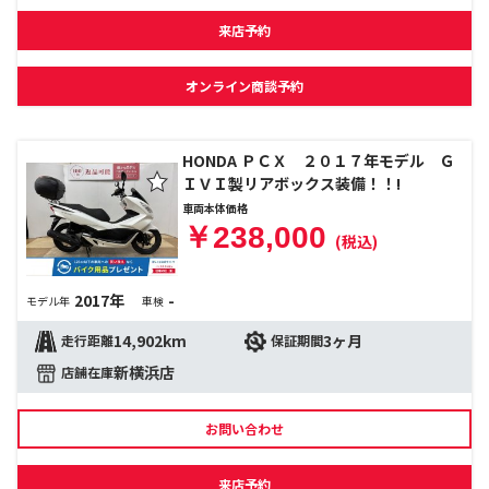
来店予約
オンライン商談予約
HONDA ＰＣＸ ２０１７年モデル Ｇ
ＩＶＩ製リアボックス装備！！!
車両本体価格
￥238,000
(税込)
2017年
-
モデル年
車検
14,902km
3ヶ月
走行距離
保証期間
新横浜店
店舗在庫
お問い合わせ
来店予約