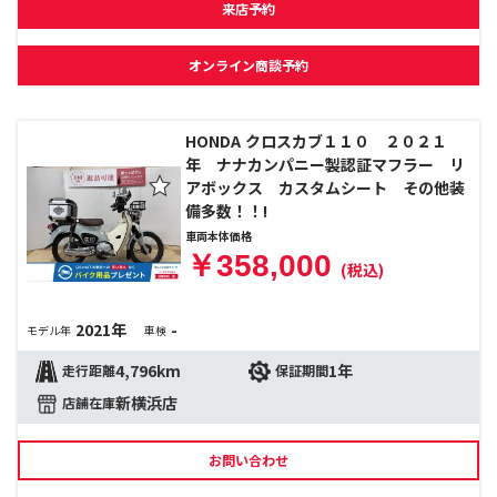
来店予約
オンライン商談予約
HONDA クロスカブ１１０ ２０２１
年 ナナカンパニー製認証マフラー リ
アボックス カスタムシート その他装
備多数！！!
車両本体価格
￥358,000
(税込)
2021年
-
モデル年
車検
4,796km
1年
走行距離
保証期間
新横浜店
店舗在庫
お問い合わせ