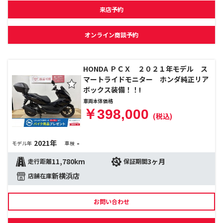
来店予約
オンライン商談予約
HONDA ＰＣＸ ２０２１年モデル ス
マートライドモニター ホンダ純正リア
ボックス装備！！!
車両本体価格
￥398,000
(税込)
2021年
-
モデル年
車検
11,780km
3ヶ月
走行距離
保証期間
新横浜店
店舗在庫
お問い合わせ