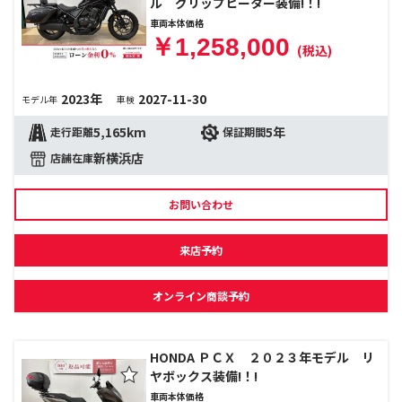
ル グリップヒーター装備!！!
車両本体価格
￥1,258,000
(税込)
2023年
2027-11-30
モデル年
車検
5,165km
5年
走行距離
保証期間
新横浜店
店舗在庫
お問い合わせ
来店予約
オンライン商談予約
HONDA ＰＣＸ ２０２３年モデル リ
ヤボックス装備!！!
車両本体価格