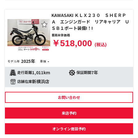
KAWASAKI ＫＬＸ２３０ ＳＨＥＲＰ
Ａ エンジンガード リアキャリア Ｕ
ＳＢ１ポート装備!！!
車両本体価格
￥518,000
(税込)
2025年
-
モデル年
車検
1,011km
7年
走行距離
保証期間
新横浜店
店舗在庫
お問い合わせ
来店予約
オンライン商談予約