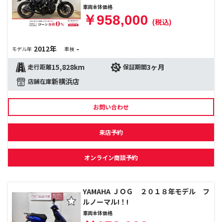
車両本体価格
￥958,000
(税込)
2012年
-
モデル年
車検
15,828km
3ヶ月
走行距離
保証期間
新横浜店
店舗在庫
お問い合わせ
来店予約
オンライン商談予約
YAMAHA ＪＯＧ ２０１８年モデル フ
ルノーマル!！!
車両本体価格