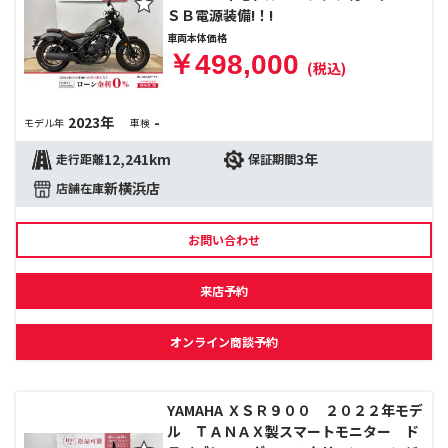
ＳＢ電源装備!！!
車両本体価格
￥498,000
(税込)
2023年
-
モデル年
車検
12,241km
3年
走行距離
保証期間
新横浜店
店舗在庫
お問い合わせ
来店予約
オンライン商談予約
YAMAHA ＸＳＲ９００ ２０２２年モデ
ル ＴＡＮＡＸ製スマートモニター ド