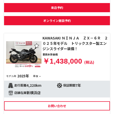
来店予約
オンライン商談予約
KAWASAKI ＮＩＮＪＡ ＺＸ－６Ｒ ２
０２５年モデル トリックスター製エン
ジンスライダー装備！
車両本体価格
￥1,438,000
(税込)
2025年
-
モデル年
車検
4,220km
7年
走行距離
保証期間
新横浜店
店舗在庫
お問い合わせ