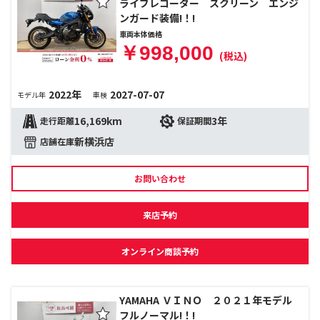
ライブレコーダー スクリーン エンジ
ンガード装備!！!
車両本体価格
￥998,000
(税込)
2022年
2027-07-07
モデル年
車検
16,169km
3年
走行距離
保証期間
新横浜店
店舗在庫
お問い合わせ
来店予約
オンライン商談予約
YAMAHA ＶＩＮＯ ２０２１年モデル
フルノーマル!！!