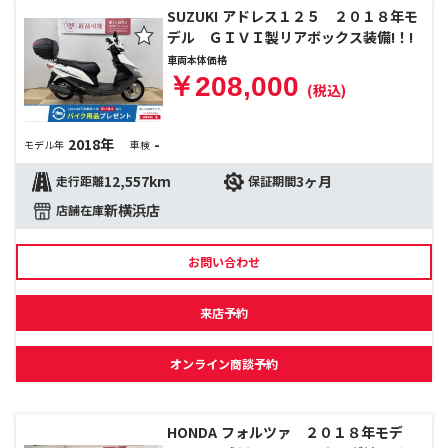
SUZUKI アドレス１２５ ２０１８年モ
デル ＧＩＶＩ製リアボックス装備!！!
車両本体価格
￥208,000
(税込)
2018年
-
モデル年
車検
12,557km
3ヶ月
走行距離
保証期間
新横浜店
店舗在庫
お問い合わせ
来店予約
オンライン商談予約
HONDA フォルツァ ２０１８年モデ