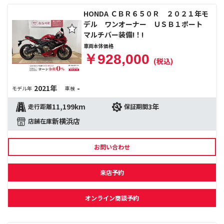
HONDA ＣＢＲ６５０Ｒ ２０２１年モ
デル ワンオーナー ＵＳＢ１ポート
マルチバー装備!！!
車両本体価格
￥928,000
(税込)
2021年
-
モデル年
車検
11,199km
3年
走行距離
保証期間
新横浜店
店舗在庫
お問い合わせ
来店予約
オンライン商談予約