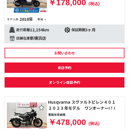
￥178,000
(税込)
2018年
-
モデル年
車検
12,154km
3ヶ月
走行距離
保証期間
新横浜店
店舗在庫
お問い合わせ
来店予約
オンライン商談予約
Husqvarna スヴァルトピレン４０１
２０２３年モデル ワンオーナー!！!
車両本体価格
￥478,000
(税込)