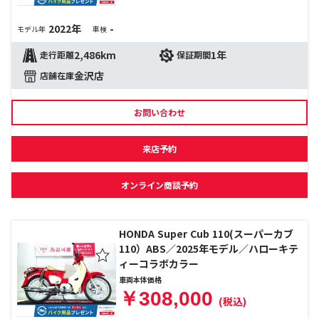
2022年
-
モデル年
車検
2,486km
1年
走行距離
保証期間
金沢店
店舗在庫
お問い合わせ
来店予約
オンライン商談予約
HONDA Super Cub 110(スーパーカブ
110）ABS／2025年モデル／ハローキテ
ィーコラボカラー
車両本体価格
￥308,000
(税込)