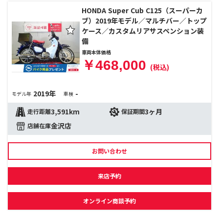
HONDA Super Cub C125（スーパーカ
ブ）2019年モデル／マルチバー／トップ
ケース／カスタムリアサスペンション装
備
車両本体価格
￥468,000
(税込)
2019年
-
モデル年
車検
3,591km
3ヶ月
走行距離
保証期間
金沢店
店舗在庫
お問い合わせ
来店予約
オンライン商談予約