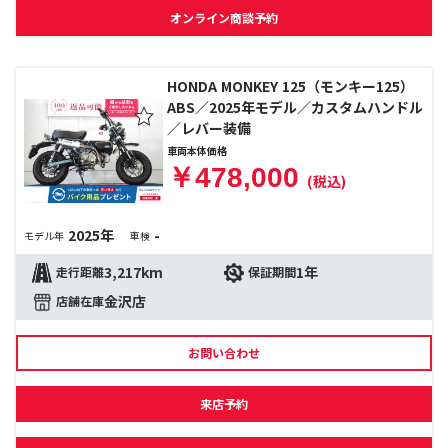
オンライン商談予約
HONDA MONKEY 125（モンキー125）
ABS／2025年モデル／カスタムハンドル
／レバー装備
車両本体価格
￥478,000
(税込)
2025年
-
モデル年
車検
3,217km
1年
走行距離
保証期間
金沢店
店舗在庫
お問い合わせ
来店予約