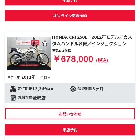
オンライン商談予約
HONDA CRF250L 2012年モデル／カス
タムハンドル装備／インジェクション
車両本体価格
￥678,000
(税込)
2012年
-
モデル年
車検
13,349km
3ヶ月
走行距離
保証期間
金沢店
店舗在庫
お問い合わせ
来店予約