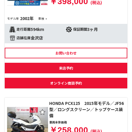
￥398,000
(税込)
2002年
-
モデル年
車検
594km
3ヶ月
走行距離
保証期間
金沢店
店舗在庫
お問い合わせ
来店予約
オンライン商談予約
HONDA PCX125 2015年モデル／JF56
型／ロングスクリーン／トップケース装
備
車両本体価格
￥258,000
(税込)