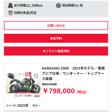
21,399km
3ヶ月
走行距離
保証期間
金沢店
店舗在庫
お問い合わせ
来店予約
オンライン商談予約
KAWASAKI Z800 2015年モデル／東南
アジア仕様／ワンオーナー／トップケー
ス装備
車両本体価格
￥798,000
(税込)
2015年
-
モデル年
車検