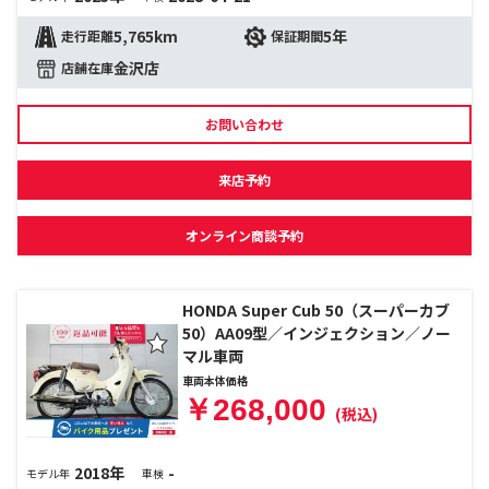
5,765km
5年
走行距離
保証期間
金沢店
店舗在庫
お問い合わせ
来店予約
オンライン商談予約
HONDA Super Cub 50（スーパーカブ
50）AA09型／インジェクション／ノー
マル車両
車両本体価格
￥268,000
(税込)
2018年
-
モデル年
車検