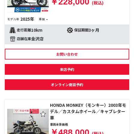
￥228,000
(税込)
2025年
-
モデル年
車検
10km
3ヶ月
走行距離
保証期間
金沢店
店舗在庫
お問い合わせ
来店予約
オンライン商談予約
HONDA MONKEY（モンキー）2003年モ
デル／カスタムホイール／キャブレター
車
車両本体価格
￥488,000
(税込)