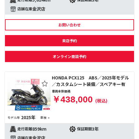
金沢店
店舗在庫
お問い合わせ
来店予約
オンライン商談予約
HONDA PCX125 ABS／2025年モデル
／カスタムシート装備／スペアキー有
車両本体価格
￥438,000
(税込)
2025年
-
モデル年
車検
859km
3年
走行距離
保証期間
金沢店
店舗在庫