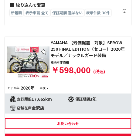
絞り込んで変更
新着順
表示車輌 全て
保証期間 選ばない
表示件数 30件
YAMAHA 【残価据置 対象】SEROW
250 FINAL EDITION（セロー）2020年
モデル／ナックルガード装備
車両本体価格
￥598,000
(税込)
2020年
-
モデル年
車検
17,665km
3年
走行距離
保証期間
金沢店
店舗在庫
お問い合わせ