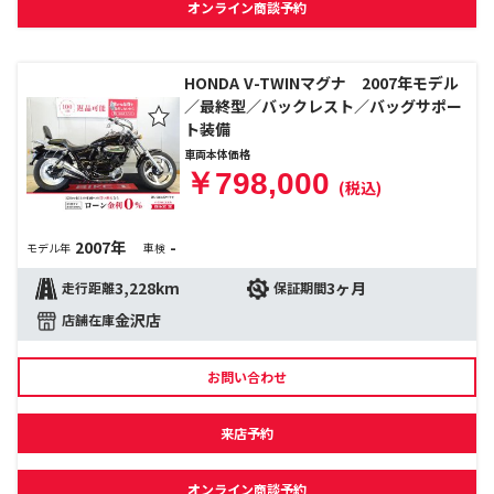
オンライン商談予約
HONDA V-TWINマグナ 2007年モデル
／最終型／バックレスト／バッグサポー
ト装備
車両本体価格
￥798,000
(税込)
2007年
-
モデル年
車検
3,228km
3ヶ月
走行距離
保証期間
金沢店
店舗在庫
お問い合わせ
来店予約
オンライン商談予約