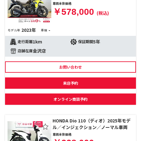
車両本体価格
￥578,000
(税込)
2023年
-
モデル年
車検
1km
5年
走行距離
保証期間
金沢店
店舗在庫
お問い合わせ
来店予約
オンライン商談予約
HONDA Dio 110（ディオ）2025年モデ
ル／インジェクション／ノーマル車両
車両本体価格