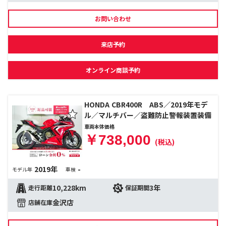
お問い合わせ
来店予約
オンライン商談予約
HONDA CBR400R ABS／2019年モデ
ル／マルチバー／盗難防止警報装置装備
車両本体価格
￥738,000
(税込)
2019年
-
モデル年
車検
10,228km
3年
走行距離
保証期間
金沢店
店舗在庫