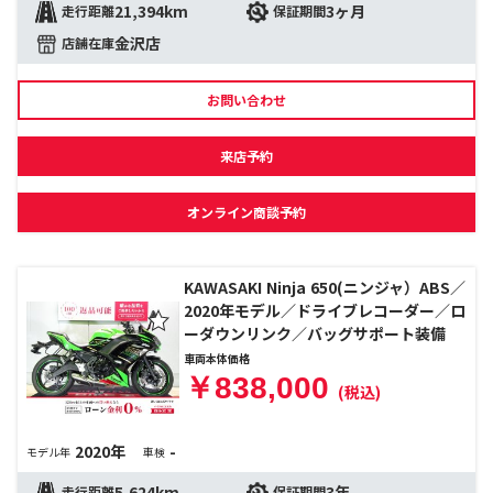
21,394km
3ヶ月
走行距離
保証期間
金沢店
店舗在庫
お問い合わせ
来店予約
オンライン商談予約
KAWASAKI Ninja 650(ニンジャ）ABS／
2020年モデル／ドライブレコーダー／ロ
ーダウンリンク／バッグサポート装備
車両本体価格
￥838,000
(税込)
2020年
-
モデル年
車検
5,624km
3年
走行距離
保証期間