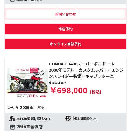
お問い合わせ
来店予約
オンライン商談予約
HONDA CB400スーパーボルドール
2006年モデル／カスタムレバー／エンジ
ンスライダー装備／キャブレター車
車両本体価格
￥698,000
(税込)
2006年
-
モデル年
車検
63,322km
3ヶ月
走行距離
保証期間
金沢店
店舗在庫