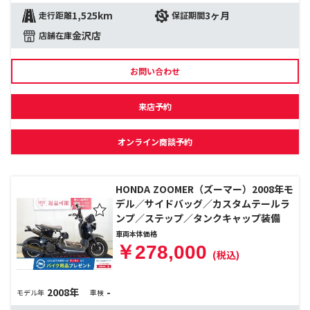
1,525km
3ヶ月
走行距離
保証期間
金沢店
店舗在庫
お問い合わせ
来店予約
オンライン商談予約
HONDA ZOOMER（ズーマー）2008年モ
デル／サイドバッグ／カスタムテールラ
ンプ／ステップ／タンクキャップ装備
車両本体価格
￥278,000
(税込)
2008年
-
モデル年
車検