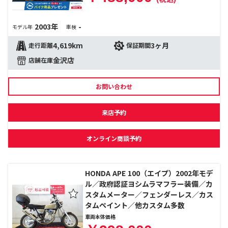
2003年
-
モデル年
車検
4,619km
3ヶ月
走行距離
保証期間
金沢店
店舗在庫
お問い合わせ
来店予約
オンライン商談予約
HONDA APE 100（エイプ）2002年モデ
ル／政府認証ヨシムラマフラー装備／カ
スタムメーター／フェンダーレス／カス
タムペイント／他カスタム多数
車両本体価格