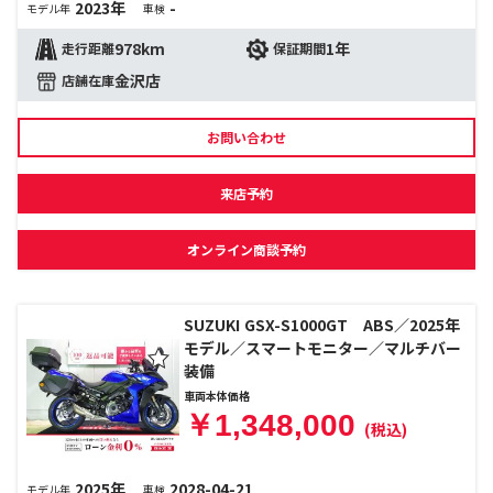
2023年
-
モデル年
車検
978km
1年
走行距離
保証期間
金沢店
店舗在庫
お問い合わせ
来店予約
オンライン商談予約
SUZUKI GSX-S1000GT ABS／2025年
モデル／スマートモニター／マルチバー
装備
車両本体価格
￥1,348,000
(税込)
2025年
2028-04-21
モデル年
車検