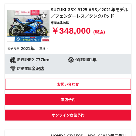
SUZUKI GSX-R125 ABS／2021年モデル
／フェンダーレス／タンクパッド
車両本体価格
￥348,000
(税込)
2021年
-
モデル年
車検
2,777km
1年
走行距離
保証期間
金沢店
店舗在庫
お問い合わせ
来店予約
オンライン商談予約
HONDA GB350S ABS／2023年モデル