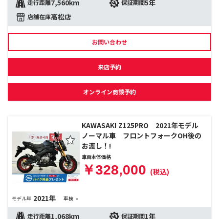
7,560km
5年
走行距離
保証期間
高松店
店舗在庫
お問い合わせ
来店予約
オンライン商談予約
KAWASAKI Z125PRO 2021年モデル
ノーマル車 フロントフォークOH後の
お渡し！!
車両本体価格
￥328,000
(税込)
2021年
-
モデル年
車検
1,068km
1年
走行距離
保証期間