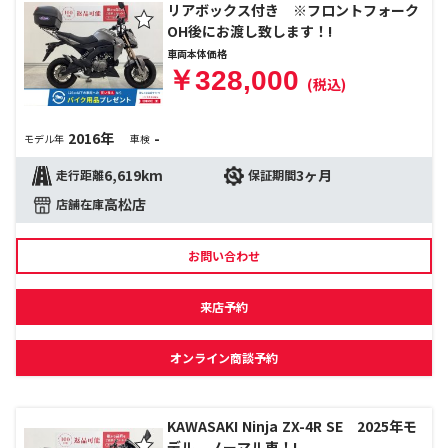
リアボックス付き ※フロントフォーク
OH後にお渡し致します！!
車両本体価格
￥328,000
(税込)
2016年
-
モデル年
車検
6,619km
3ヶ月
走行距離
保証期間
高松店
店舗在庫
お問い合わせ
来店予約
オンライン商談予約
KAWASAKI Ninja ZX-4R SE 2025年モ
デル ノーマル車！!