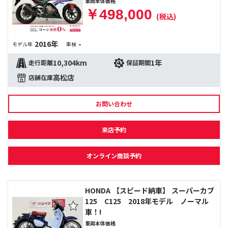
車両本体価格
￥498,000
(税込)
2016年
-
モデル年
車検
10,304km
1年
走行距離
保証期間
高松店
店舗在庫
お問い合わせ
来店予約
オンライン商談予約
HONDA 【スピード納車】 スーパーカブ
125 C125 2018年モデル ノーマル
車！!
車両本体価格