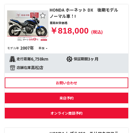
HONDA ホーネット DX 後期モデル
ノーマル車！!
車両本体価格
￥818,000
(税込)
2007年
-
モデル年
車検
6,758km
3ヶ月
走行距離
保証期間
高松店
店舗在庫
お問い合わせ
来店予約
オンライン商談予約