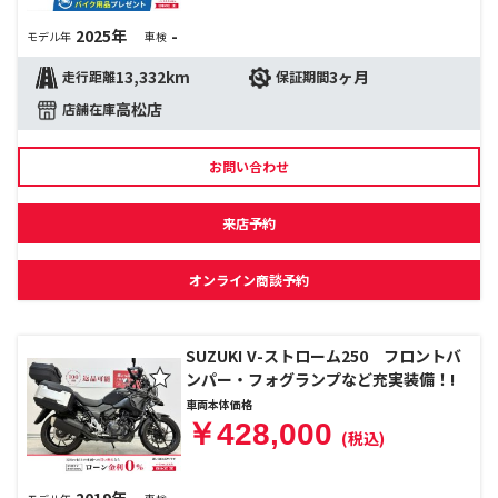
2025年
-
モデル年
車検
13,332km
3ヶ月
走行距離
保証期間
高松店
店舗在庫
お問い合わせ
来店予約
オンライン商談予約
SUZUKI V-ストローム250 フロントバ
ンパー・フォグランプなど充実装備！!
車両本体価格
￥428,000
(税込)