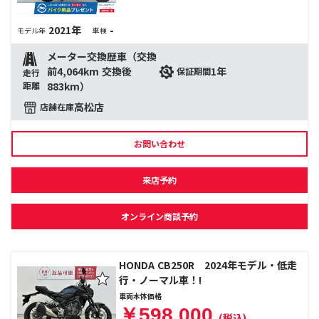
2021年
-
モデル年
車検
メーター交換歴車（交換
前4,064km 交換後
1年
保証期間
走行
距離
883km）
高松店
店舗在庫
お問い合わせ
来店予約
オンライン商談予約
HONDA CB250R 2024年モデル・低走
行・ノーマル車！!
車両本体価格
￥598,000
(税込)