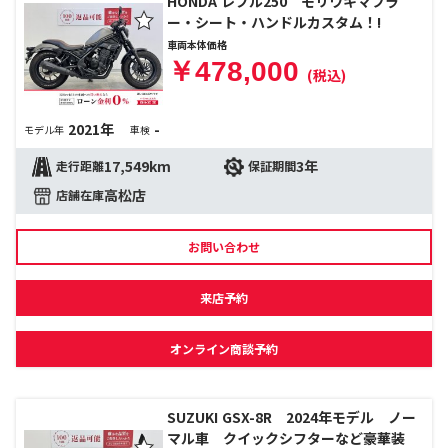
HONDA レブル250 モリワキマフラ
ー・シート・ハンドルカスタム！!
車両本体価格
￥478,000
(税込)
2021年
-
モデル年
車検
17,549km
3年
走行距離
保証期間
高松店
店舗在庫
お問い合わせ
来店予約
オンライン商談予約
SUZUKI GSX-8R 2024年モデル ノー
マル車 クイックシフターなど豪華装