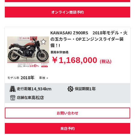
オンライン商談予約
KAWASAKI Z900RS 2018年モデル・火
の玉カラー・OPエンジンスライダー装
備！!
車両本体価格
￥1,168,000
(税込)
2018年
-
モデル年
車検
14,934km
1年
走行距離
保証期間
高松店
店舗在庫
お問い合わせ
来店予約