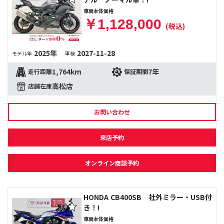
車両本体価格
￥1,128,000
(税込)
2025年
2027-11-28
モデル年
車検
1,764km
7年
走行距離
保証期間
高松店
店舗在庫
お問い合わせ
来店予約
オンライン商談予約
HONDA CB400SB 社外ミラー・USB付
き！!
車両本体価格