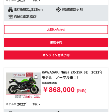
2019年
-
モデル年
車検
31,512km
3ヶ月
走行距離
保証期間
高松店
店舗在庫
お問い合わせ
来店予約
オンライン商談予約
KAWASAKI Ninja ZX-25R SE 2022年
モデル ノーマル車！!
車両本体価格
￥868,000
(税込)
2022年
-
モデル年
車検