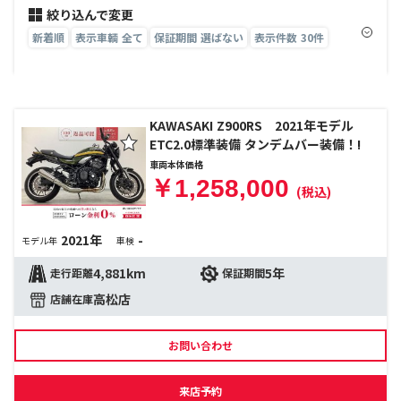
絞り込んで変更
新着順
表示車輌 全て
保証期間 選ばない
表示件数 30件
KAWASAKI Z900RS 2021年モデル
ETC2.0標準装備 タンデムバー装備！!
車両本体価格
￥1,258,000
(税込)
2021年
-
モデル年
車検
4,881km
5年
走行距離
保証期間
高松店
店舗在庫
お問い合わせ
来店予約