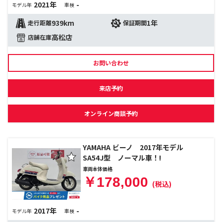
2021年
-
モデル年
車検
939km
1年
走行距離
保証期間
高松店
店舗在庫
お問い合わせ
来店予約
オンライン商談予約
YAMAHA ビーノ 2017年モデル
SA54J型 ノーマル車！!
車両本体価格
￥178,000
(税込)
2017年
-
モデル年
車検