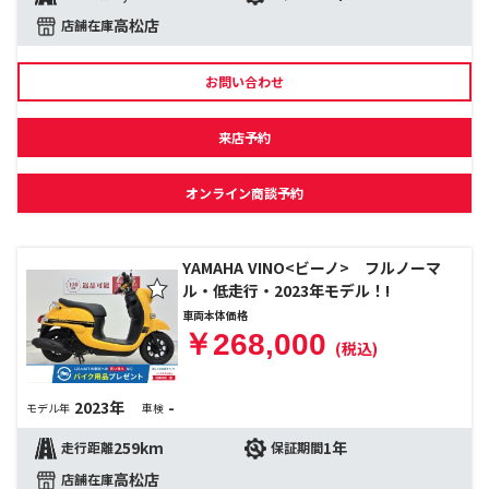
高松店
店舗在庫
お問い合わせ
来店予約
オンライン商談予約
YAMAHA VINO<ビーノ> フルノーマ
ル・低走行・2023年モデル！!
車両本体価格
￥268,000
(税込)
2023年
-
モデル年
車検
259km
1年
走行距離
保証期間
高松店
店舗在庫