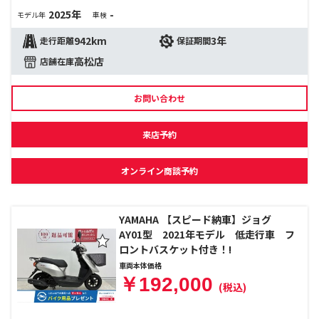
2025年
-
モデル年
車検
942km
3年
走行距離
保証期間
高松店
店舗在庫
お問い合わせ
来店予約
オンライン商談予約
YAMAHA 【スピード納車】ジョグ
AY01型 2021年モデル 低走行車 フ
ロントバスケット付き！!
車両本体価格
￥192,000
(税込)