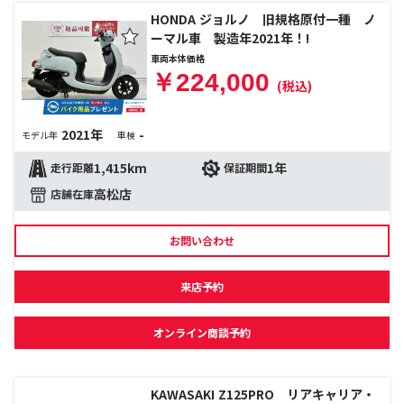
HONDA ジョルノ 旧規格原付一種 ノ
ーマル車 製造年2021年！!
車両本体価格
￥224,000
(税込)
2021年
-
モデル年
車検
1,415km
1年
走行距離
保証期間
高松店
店舗在庫
お問い合わせ
来店予約
オンライン商談予約
KAWASAKI Z125PRO リアキャリア・