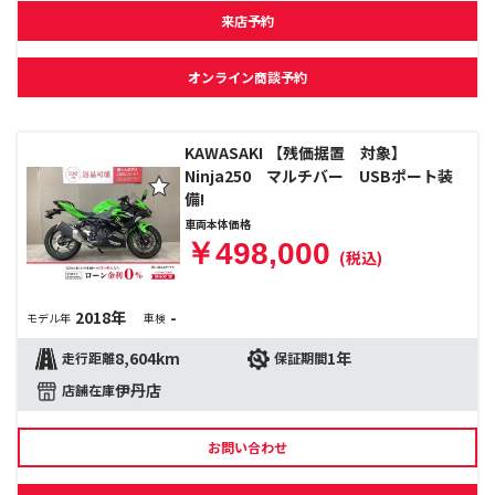
来店予約
オンライン商談予約
KAWASAKI 【残価据置 対象】
Ninja250 マルチバー USBポート装
備!
車両本体価格
￥498,000
(税込)
2018年
-
モデル年
車検
8,604km
1年
走行距離
保証期間
伊丹店
店舗在庫
お問い合わせ