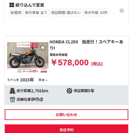
絞り込んで変更
新着順
表示車輌 全て
保証期間 選ばない
表示件数 30件
HONDA CL250 低走行！スペアキーあ
り!
車両本体価格
￥578,000
(税込)
2023年
-
モデル年
車検
2,701km
5年
走行距離
保証期間
伊丹店
店舗在庫
お問い合わせ
来店予約