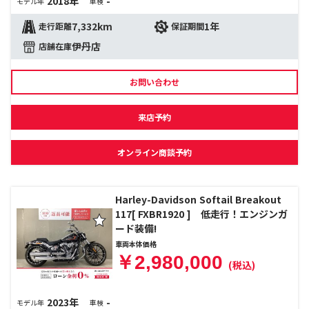
2018年
-
モデル年
車検
7,332km
1年
走行距離
保証期間
伊丹店
店舗在庫
お問い合わせ
来店予約
オンライン商談予約
Harley-Davidson Softail Breakout
117[ FXBR1920 ] 低走行！エンジンガ
ード装備!
車両本体価格
￥2,980,000
(税込)
2023年
-
モデル年
車検