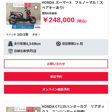
HONDA ズーマーX フルノーマル！ス
ペアキーあり!
車両本体価格
￥248,000
(税込)
2013年
-
モデル年
車検
8,549km
3ヶ月
走行距離
保証期間
伊丹店
店舗在庫
お問い合わせ
来店予約
オンライン商談予約
HONDA CT125ハンターカブ リアボッ
クス、エンジンガード装備!