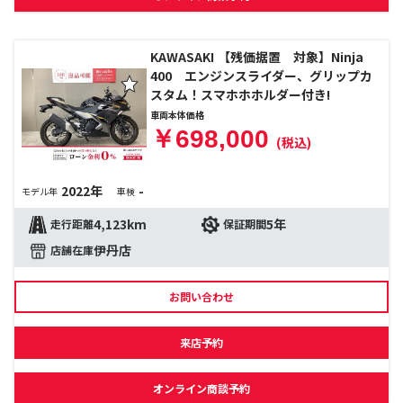
KAWASAKI 【残価据置 対象】Ninja
400 エンジンスライダー、グリップカ
スタム！スマホホホルダー付き!
車両本体価格
￥698,000
(税込)
2022年
-
モデル年
車検
4,123km
5年
走行距離
保証期間
伊丹店
店舗在庫
お問い合わせ
来店予約
オンライン商談予約