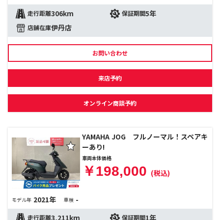
306km
5年
走行距離
保証期間
伊丹店
店舗在庫
お問い合わせ
来店予約
オンライン商談予約
YAMAHA JOG フルノーマル！スペアキ
ーあり!
車両本体価格
￥198,000
(税込)
2021年
-
モデル年
車検
3,211km
1年
走行距離
保証期間