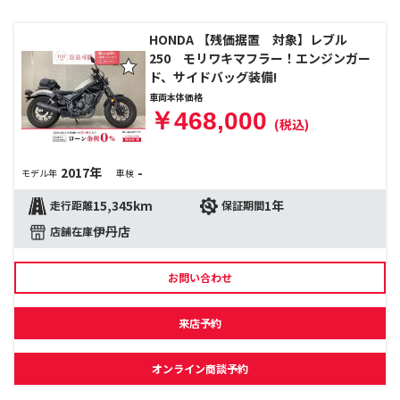
HONDA 【残価据置 対象】レブル
250 モリワキマフラー！エンジンガー
ド、サイドバッグ装備!
車両本体価格
￥468,000
(税込)
2017年
-
モデル年
車検
15,345km
1年
走行距離
保証期間
伊丹店
店舗在庫
お問い合わせ
来店予約
オンライン商談予約