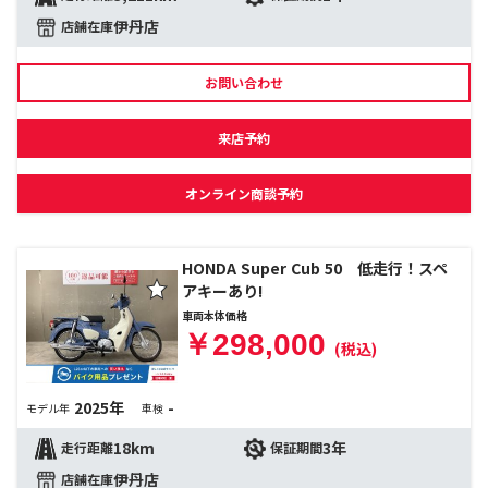
伊丹店
店舗在庫
お問い合わせ
来店予約
オンライン商談予約
HONDA Super Cub 50 低走行！スペ
アキーあり!
車両本体価格
￥298,000
(税込)
2025年
-
モデル年
車検
18km
3年
走行距離
保証期間
伊丹店
店舗在庫