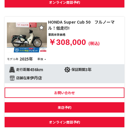
オンライン商談予約
HONDA Super Cub 50 フルノーマ
ル！低走行!
車両本体価格
￥308,000
(税込)
2025年
-
モデル年
車検
456km
3年
走行距離
保証期間
伊丹店
店舗在庫
お問い合わせ
来店予約
オンライン商談予約