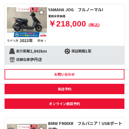
YAMAHA JOG フルノーマル!
車両本体価格
￥218,000
(税込)
2023年
-
モデル年
車検
2,843km
1年
走行距離
保証期間
伊丹店
店舗在庫
お問い合わせ
来店予約
オンライン商談予約
BMW F900XR フルパニア！USBポート