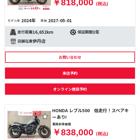
￥818,000
(税込)
2024年
2027-05-01
モデル年
車検
16,652km
3年
走行距離
保証期間
伊丹店
店舗在庫
お問い合わせ
来店予約
オンライン商談予約
HONDA レブル500 低走行！スペアキ
ーあり!
車両本体価格
￥838,000
(税込)