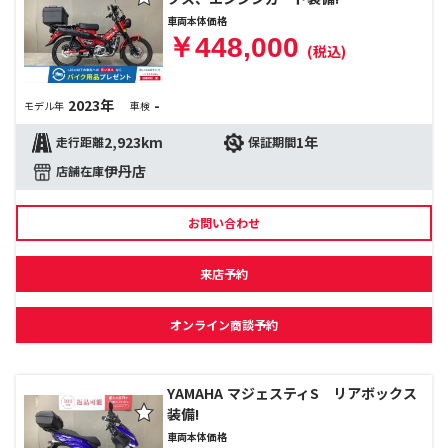
車両本体価格
￥448,000
(税込)
2023年
-
モデル年
車検
2,923km
1年
走行距離
保証期間
伊丹店
店舗在庫
お問い合わせ
来店予約
オンライン商談予約
YAMAHA マジェスティS リアボックス
装備!
車両本体価格