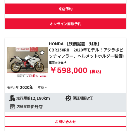
来店予約
オンライン商談予約
HONDA 【残価据置 対象】
CBR250RR 2020年モデル！アクラポビ
ッチマフラー、ヘルメットホルダー装備!
車両本体価格
￥598,000
(税込)
2020年
-
モデル年
車検
12,180km
3年
走行距離
保証期間
伊丹店
店舗在庫
お問い合わせ