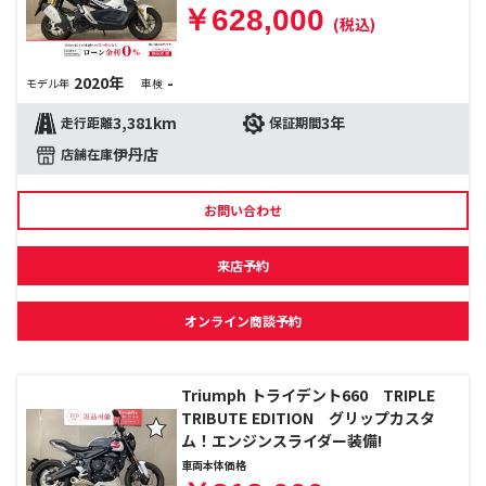
￥628,000
(税込)
2020年
-
モデル年
車検
3,381km
3年
走行距離
保証期間
伊丹店
店舗在庫
お問い合わせ
来店予約
オンライン商談予約
Triumph トライデント660 TRIPLE
TRIBUTE EDITION グリップカスタ
ム！エンジンスライダー装備!
車両本体価格