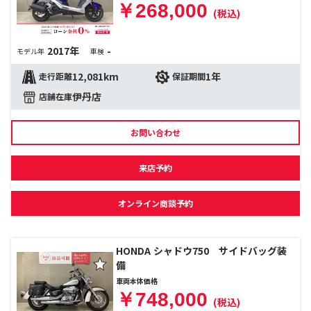
￥268,000
(税込)
2017年
-
モデル年
車検
12,081km
1年
走行距離
保証期間
伊丹店
店舗在庫
お問い合わせ
来店予約
オンライン商談予約
HONDA シャドウ750 サイドバッグ装
備
車両本体価格
￥748,000
(税込)