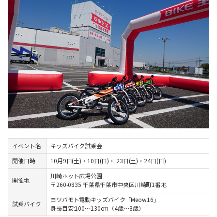
イベント名
キッズバイク試乗会
開催日時
10月9日(土)・10日(日)・ 23日(土)・24日(日)
川崎ホット広場公園
開催地
〒260-0835 千葉県千葉市中央区川崎町1番地
ヨツバモト電動キッズバイク「Meow16」
試乗バイク
身⾧目安:100～130cm（4歳～8歳）