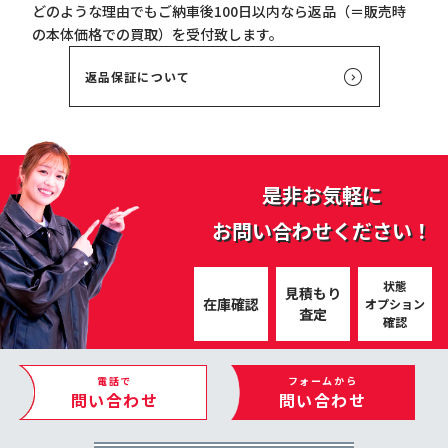
どのような理由でもご納車後100日以内なら返品（＝販売時
の本体価格での買取）を受付致します。
返品保証について
是非お気軽に
お問い合わせください！
状態
見積もり
在庫確認
オプション
査定
確認
電話で
フォームから
問い合わせ
問い合わせ