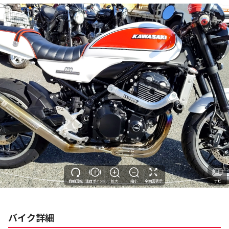
自動回転
注目ポイント
拡大
縮小
全画面表示
ナビ
バイク詳細