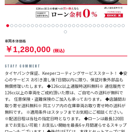
車両本体価格
￥1,280,000
(税込)
STAFF COMMENT
タイヤパンク保証、Keeperコーティングサービススタート！ ◆安
心のサービス お引き渡し後7日間以内に限り、保証対象外部品も
無償修理いたします。 ◆126cc以上通販時送料無料※ 通信販売で
126cc以上の車両をご成約頂いた際は、ご自宅への送料が無料で
す。 任意保険・盗難保険のご加入も承っております。 ◆店舗間お
取り寄せ送料無料※ 同エリア内の在庫車両お取り寄せ時の送料が
無料です。 ※適用条件はスタッフまでお気軽にご相談ください。
※配送日程は当社の指定日時となります。 ◆ローンは最長120回
までお支払い可能！お支払い開始を最長6ヶ月間遅らせるスキップ
ローンもございます！ ◆後付けETCは、本体とセットアップに別