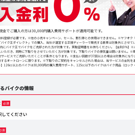
現金でご購入の方は30,000円購入費用サポートが適用可能です。
無料登録が必要です。※他の小売キャンペーン、セール、割引券との併用はできません。※ヤフオク「
「バイク王ダイレクト」での購入、当社が運営する正規ディーラーで販売する新車は対象外とさせて
内にバイク王でバイクをご売却された方が対象です。買取証明書をお持ちください。【金利0％】※バイ
入いただき、同時に下取りをさせていただく方が対象です。下取りバイクの排気量は問いません。※
取サービスでご売却いただくことが条件となります。※支払い回数が37回以上の場合は対象外になり
供するオートローンに限ります。※下取りのご契約をキャンセルされた場合は、当サービスの金利を
】126cc以上のバイクは30,000円の購入費用サポート、125cc以下のバイクはバイク用品（ロッ
るバイクの情報
ぶ
必須
必須