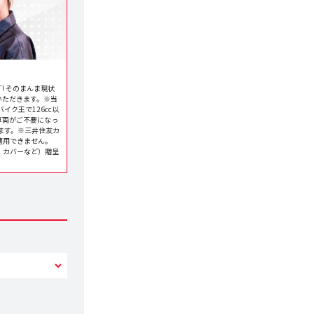
! そのまんま現状
いただきます。※当
ク王で126cc以
車両がご不要になっ
ます。※三井住友カ
適用できません。
ク・カバーなど）贈呈