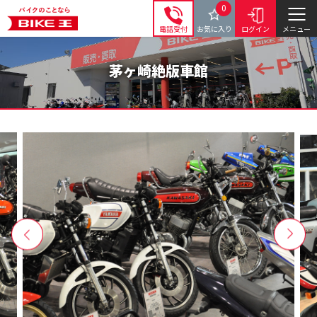
0
電話受付
お気に入り
ログイン
メニュー
茅ヶ崎絶版車館