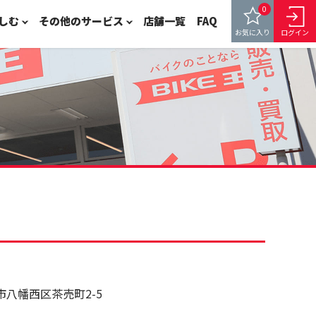
0
しむ
その他のサービス
店舗一覧
FAQ
お気に入り
ログイン
州市八幡西区茶売町2-5