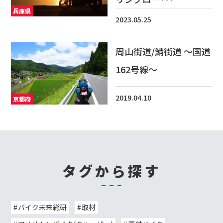
兵庫県
2023.05.25
周山街道/鯖街道 ～国道
162号線～
2019.04.10
京都府
タグから探す
バイク未来総研
取材