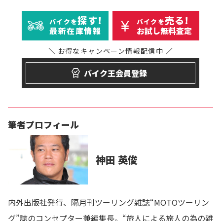
探す!
売る!
バイクを
バイクを
最新在庫情報
お試し無料査定
お得なキャンペーン
情報配信中
バイク王会員登録
筆者プロフィール
神田 英俊
内外出版社発行、隔月刊ツーリング雑誌“MOTOツーリン
グ”誌のコンセプター兼編集長。“旅人による旅人の為の雑