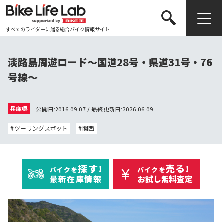
すべてのライダーに贈る総合バイク情報サイト
検索する
淡路島周遊ロード～国道28号・県道31号・76
号線～
兵庫県
公開日:2016.09.07 / 最終更新日:2026.06.09
ツーリングスポット
関西
探す!
売る!
バイクを
バイクを
最新在庫情報
お試し無料査定