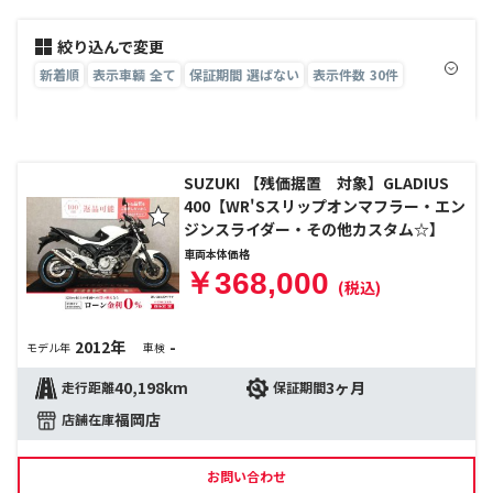
絞り込んで変更
新着順
表示車輌 全て
保証期間 選ばない
表示件数 30件
SUZUKI 【残価据置 対象】GLADIUS
400【WR'Sスリップオンマフラー・エン
ジンスライダー・その他カスタム☆】
車両本体価格
￥368,000
(税込)
2012年
-
モデル年
車検
40,198km
3ヶ月
走行距離
保証期間
福岡店
店舗在庫
お問い合わせ