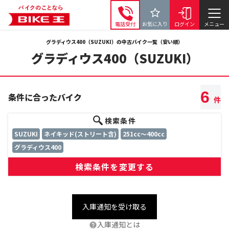
電話受付
お気に入り
ログイン
メニュー
グラディウス400（SUZUKI）の中古バイク一覧（安い順）
グラディウス400（SUZUKI）
6
条件に合ったバイク
件
検索条件
SUZUKI
ネイキッド(ストリート含)
251cc～400cc
グラディウス400
検索条件を変更する
入庫通知を受け取る
入庫通知とは