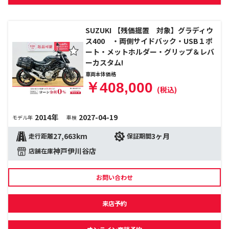
SUZUKI 【残価据置 対象】グラディウ
ス400 ・両側サイドバック・USB１ポ
ート・メットホルダー・グリップ＆レバ
ーカスタム!
車両本体価格
￥408,000
(税込)
2014年
2027-04-19
モデル年
車検
27,663km
3ヶ月
走行距離
保証期間
神戸伊川谷店
店舗在庫
お問い合わせ
来店予約